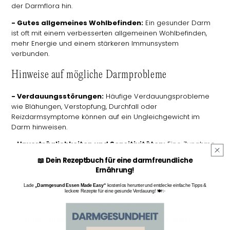
der Darmflora hin.
- Gutes allgemeines Wohlbefinden:
Ein gesunder Darm
ist oft mit einem verbesserten allgemeinen Wohlbefinden,
mehr Energie und einem stärkeren Immunsystem
verbunden.
Hinweise auf mögliche Darmprobleme
- Verdauungsstörungen:
Häufige Verdauungsprobleme
wie Blähungen, Verstopfung, Durchfall oder
Reizdarmsymptome können auf ein Ungleichgewicht im
Darm hinweisen.
- Unverträglichkeiten und Sensitivitäten:
Eine Zunahme
von Nahrungsmittelunverträglichkeiten kann ein Zeichen für
📖 Dein Rezeptbuch für eine darmfreundliche
Probleme im Darm sein.
Ernährung!
- Häufige Infektionen und schwaches Immunsystem:
Lade
„Darmgesund Essen Made Easy“
kostenlos herunter und entdecke einfache Tipps &
Eine erhöhte Anfälligkeit für Infektionen kann auf eine
leckere Rezepte für eine gesunde Verdauung! 🍽️✨
beeinträchtigte Darmgesundheit hindeuten.
- Stimmungsschwankungen und Energiemangel:
Probleme im Darm können sich auf Stimmung und Energie