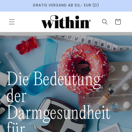
Direkt
GRATIS VERSAND AB 50,- EUR (D)
zum
Inhalt
Warenkorb
Die Bedeutung
der
Darmgesundheit
für