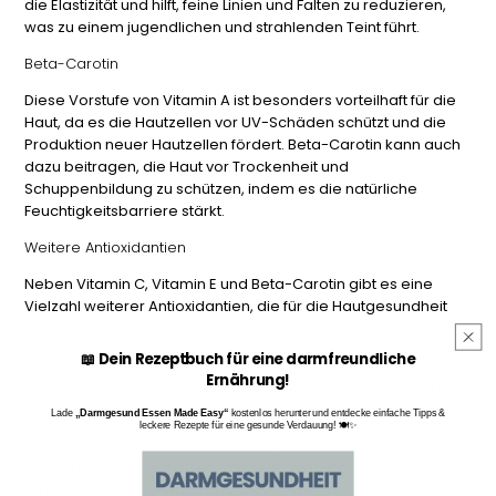
die Elastizität und hilft, feine Linien und Falten zu reduzieren,
was zu einem jugendlichen und strahlenden Teint führt.
Beta-Carotin
Diese Vorstufe von Vitamin A ist besonders vorteilhaft für die
Haut, da es die Hautzellen vor UV-Schäden schützt und die
Produktion neuer Hautzellen fördert. Beta-Carotin kann auch
dazu beitragen, die Haut vor Trockenheit und
Schuppenbildung zu schützen, indem es die natürliche
Feuchtigkeitsbarriere stärkt.
Weitere Antioxidantien
Neben Vitamin C, Vitamin E und Beta-Carotin gibt es eine
Vielzahl weiterer Antioxidantien, die für die Hautgesundheit
wichtig sind.
📖 Dein Rezeptbuch für eine darmfreundliche
Dazu gehören Flavonoide, Polyphenole und
Ernährung!
Phytochemikalien, die in Lebensmitteln wie Beeren, grünem
Tee, dunkler Schokolade und Kurkuma vorkommen.
Lade
„Darmgesund Essen Made Easy“
kostenlos herunter und entdecke einfache Tipps &
leckere Rezepte für eine gesunde Verdauung! 🍽️✨
Diese Antioxidantien tragen dazu bei, die Haut vor
Entzündungen zu schützen, die Kollagenproduktion zu
stimulieren und die Hautstruktur zu verbessern.